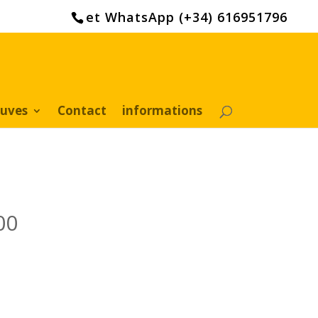
et WhatsApp (+34) 616951796
euves
Contact
informations
00