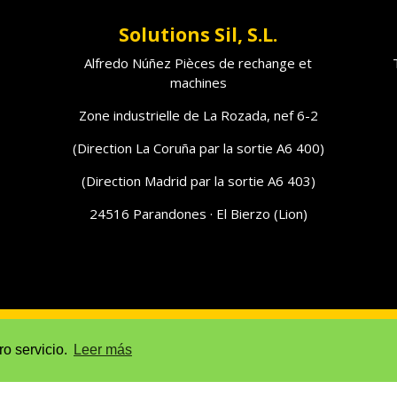
Solutions Sil, S.L.
Alfredo Núñez Pièces de rechange et
machines
Zone industrielle de La Rozada, nef 6-2
(Direction La Coruña par la sortie A6 400)
(Direction Madrid par la sortie A6 403)
24516 Parandones · El Bierzo (Lion)
ative aux cookies (UE)
Avis juridique
ro servicio.
Leer más
e, S.L.