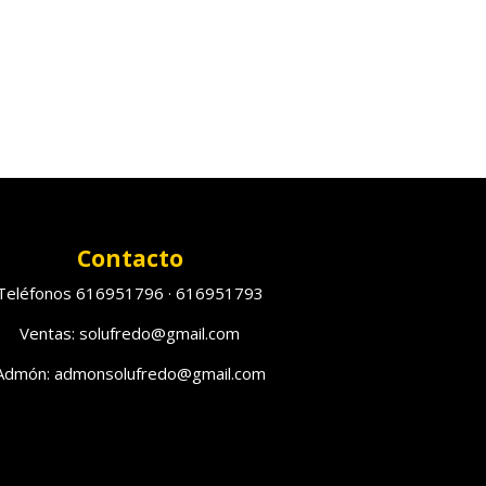
Contacto
Teléfonos 616951796 · 616951793
Ventas: solufredo@gmail.com
Admón: admonsolufredo@gmail.com