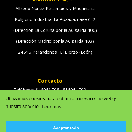
Alfredo Núñez Recambios y Maquinaria
Polígono Industrial La Rozada, nave 6-2
(Dirección La Coruña por la A6 salida 400)
(Dirección Madrid por la A6 salida 403)
24516 Parandones · El Bierzo (León)
Contacto
Teléfonos 616951796 · 616951793
Utilizamos cookies para optimizar nuestro sitio web y
Ventas: solufredo@gmail.com
nuestro servicio.
Leer más
Admón: admonsolufredo@gmail.com
Aceptar todo