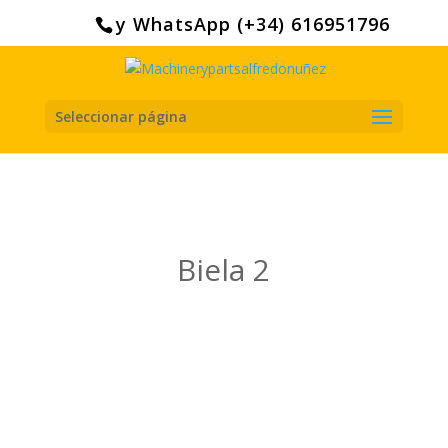
Search
for:
y WhatsApp (+34) 616951796
Seleccionar página
Biela 2