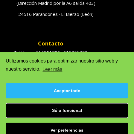
(Dirección Madrid por la A6 salida 403)
24516 Parandones · El Bierzo (León)
Contacto
Teléfonos 616951796 · 616951793
Utilizamos cookies para optimizar nuestro sitio web y
Ventas: solufredo@gmail.com
nuestro servicio.
Leer más
Admón: admonsolufredo@gmail.com
Aceptar todo
Sólo funcional
Política de privacidad
Política de cookie (UE)
Aviso legal
Ver preferencias
Desarrollado por
Departamento de