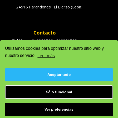
24516 Parandones · El Bierzo (León)
Contacto
Teléfonos 616951796 · 616951793
Utilizamos cookies para optimizar nuestro sitio web y
Ventas: solufredo@gmail.com
nuestro servicio.
Leer más
Admón: admonsolufredo@gmail.com
Aceptar todo
Política de privacidad
Sólo funcional
Política de cookie (UE)
Aviso legal
Ver preferencias
Desarrollado por
Departamento de