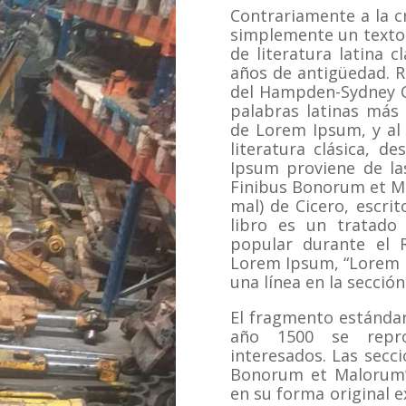
Contrariamente a la c
simplemente un texto 
de literatura latina c
años de antigüedad.
R
del Hampden-Sydney Co
palabras latinas más 
de Lorem Ipsum, y al r
literatura clásica, d
Ipsum proviene de las
Finibus Bonorum et Ma
mal) de Cicero, escrit
libro es un tratado
popular durante el R
Lorem Ipsum, “Lorem i
una línea en la sección
El fragmento estándar
año 1500 se repro
interesados.
Las secci
Bonorum et Malorum”
en su forma original 