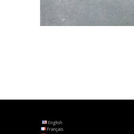
English
Français