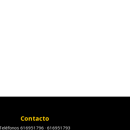
Contacto
Teléfonos 616951796 · 616951793