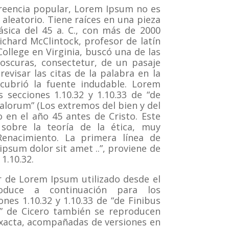
reencia popular, Lorem Ipsum no es
aleatorio.
Tiene raíces en una pieza
lásica del 45 a. C., con más de 2000
ichard McClintock, profesor de latín
llege en Virginia, buscó una de las
oscuras, consectetur, de un pasaje
evisar las citas de la palabra en la
escubrió la fuente indudable.
Lorem
 secciones 1.10.32 y 1.10.33 de “de
lorum” (Los extremos del bien y del
o en el año 45 antes de Cristo.
Este
 sobre la teoría de la ética, muy
enacimiento.
La primera línea de
psum dolor sit amet ..”, proviene de
 1.10.32.
 de Lorem Ipsum utilizado desde el
duce a continuación para los
ones 1.10.32 y 1.10.33 de “de Finibus
 de Cicero también se reproducen
exacta, acompañadas de versiones en