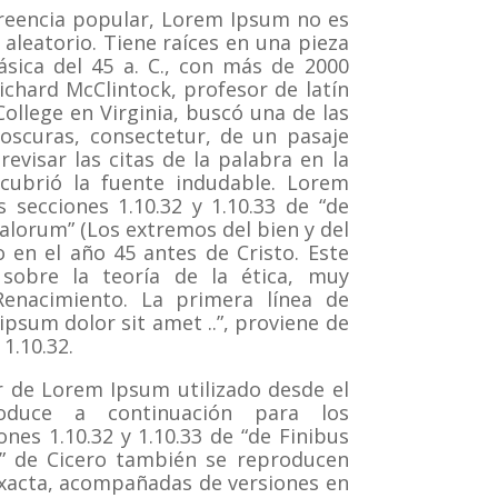
reencia popular, Lorem Ipsum no es
aleatorio.
Tiene raíces en una pieza
lásica del 45 a. C., con más de 2000
ichard McClintock, profesor de latín
llege en Virginia, buscó una de las
oscuras, consectetur, de un pasaje
evisar las citas de la palabra en la
escubrió la fuente indudable.
Lorem
 secciones 1.10.32 y 1.10.33 de “de
lorum” (Los extremos del bien y del
o en el año 45 antes de Cristo.
Este
 sobre la teoría de la ética, muy
enacimiento.
La primera línea de
psum dolor sit amet ..”, proviene de
 1.10.32.
 de Lorem Ipsum utilizado desde el
duce a continuación para los
ones 1.10.32 y 1.10.33 de “de Finibus
 de Cicero también se reproducen
exacta, acompañadas de versiones en