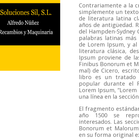
Contrariamente a la c
simplemente un texto 
de literatura latina c
años de antigüedad.
R
del Hampden-Sydney Co
palabras latinas más 
de Lorem Ipsum, y al r
literatura clásica, d
Ipsum proviene de las
Finibus Bonorum et Ma
mal) de Cicero, escrit
libro es un tratado
popular durante el R
Lorem Ipsum, “Lorem i
una línea en la sección
El fragmento estándar
año 1500 se repro
interesados.
Las secci
Bonorum et Malorum”
en su forma original 