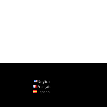
English
Français
Español