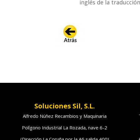
inglés de la traducció
Soluciones Sil, S.L.
Alfredo Núñez Recambios y Maquinaria
Polígono Industrial La Rozada, nave 6-2
(Dirección La Coruña por la A6 salida 400)