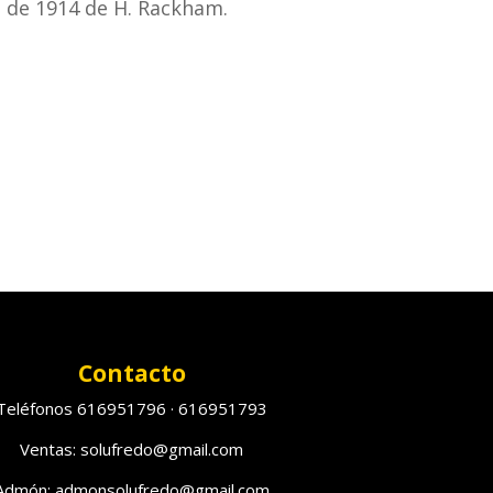
n de 1914 de H. Rackham.
Contacto
Teléfonos 616951796 · 616951793
Ventas: solufredo@gmail.com
Admón: admonsolufredo@gmail.com