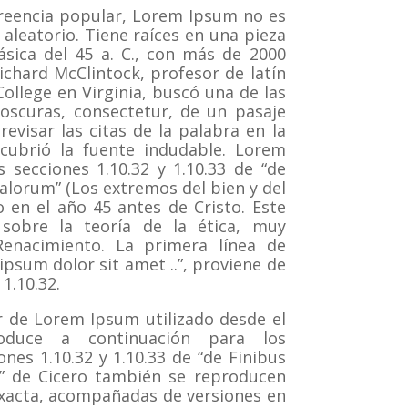
reencia popular, Lorem Ipsum no es
aleatorio.
Tiene raíces en una pieza
lásica del 45 a. C., con más de 2000
ichard McClintock, profesor de latín
llege en Virginia, buscó una de las
oscuras, consectetur, de un pasaje
evisar las citas de la palabra en la
escubrió la fuente indudable.
Lorem
 secciones 1.10.32 y 1.10.33 de “de
lorum” (Los extremos del bien y del
o en el año 45 antes de Cristo.
Este
 sobre la teoría de la ética, muy
enacimiento.
La primera línea de
psum dolor sit amet ..”, proviene de
 1.10.32.
 de Lorem Ipsum utilizado desde el
duce a continuación para los
ones 1.10.32 y 1.10.33 de “de Finibus
 de Cicero también se reproducen
exacta, acompañadas de versiones en