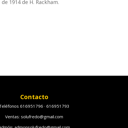
n de 1914 de H. Rackham.
Contacto
Teléfonos 616951796 · 616951793
Ventas: solufredo@gmail.com
Admón: admonsolufredo@gmail.com