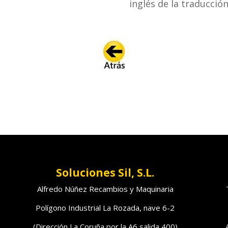
inglés de la traducció
Soluciones Sil, S.L.
Alfredo Núñez Recambios y Maquinaria
Polígono Industrial La Rozada, nave 6-2
(Dirección La Coruña por la A6 salida 400)