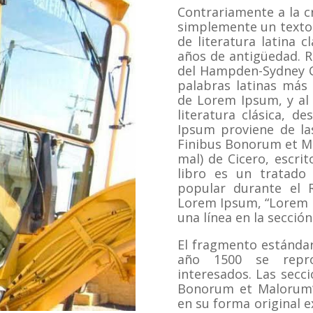
Contrariamente a la c
simplemente un texto 
de literatura latina c
años de antigüedad.
R
del Hampden-Sydney Co
palabras latinas más 
de Lorem Ipsum, y al r
literatura clásica, d
Ipsum proviene de las
Finibus Bonorum et Ma
mal) de Cicero, escrit
libro es un tratado
popular durante el R
Lorem Ipsum, “Lorem i
una línea en la sección
El fragmento estándar
año 1500 se repro
interesados.
Las secci
Bonorum et Malorum”
en su forma original 