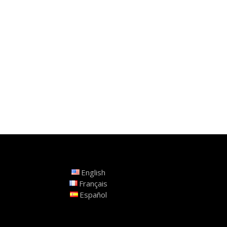
English
Français
Español