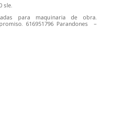
 sle.
sadas para maquinaria de obra.
promiso. 616951796 Parandones –