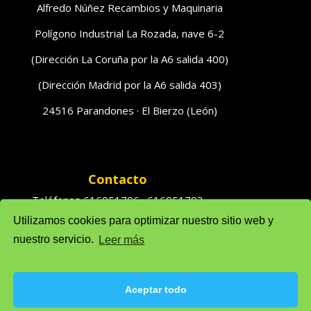
Alfredo Núñez Recambios y Maquinaria
Polígono Industrial La Rozada, nave 6-2
(Dirección La Coruña por la A6 salida 400)
(Dirección Madrid por la A6 salida 403)
24516 Parandones · El Bierzo (León)
Contacto
Teléfonos 616951796 · 616951793
Utilizamos cookies para optimizar nuestro sitio web y
Ventas: solufredo@gmail.com
nuestro servicio.
Leer más
Admón: admonsolufredo@gmail.com
Aceptar todo