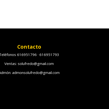
Contacto
Teléfonos 616951796 · 616951793
Ventas: solufredo@gmail.com
Admón: admonsolufredo@gmail.com