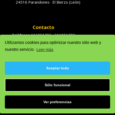
24516 Parandones · El Bierzo (León)
Contacto
Teléfonos 616951796 · 616951793
Utilizamos cookies para optimizar nuestro sitio web y
Ventas: solufredo@gmail.com
nuestro servicio.
Leer más
Admón: admonsolufredo@gmail.com
Aceptar todo
Política de privacidad
Sólo funcional
Política de cookie (UE)
Aviso legal
Ver preferencias
Desarrollado por
Departamento de
Informática, S.L.