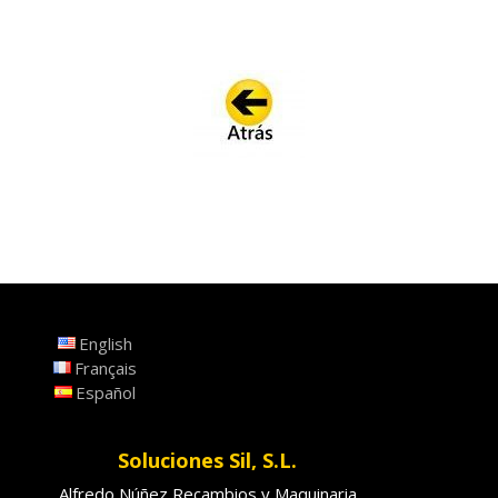
English
Français
Español
Soluciones Sil, S.L.
Alfredo Núñez Recambios y Maquinaria