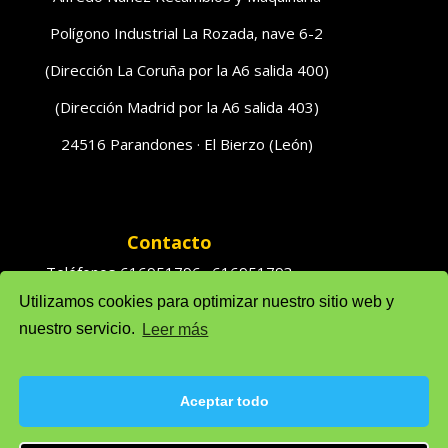
Polígono Industrial La Rozada, nave 6-2
(Dirección La Coruña por la A6 salida 400)
(Dirección Madrid por la A6 salida 403)
24516 Parandones · El Bierzo (León)
Contacto
Teléfonos 616951796 · 616951793
Utilizamos cookies para optimizar nuestro sitio web y
Ventas: solufredo@gmail.com
nuestro servicio.
Leer más
Admón: admonsolufredo@gmail.com
Aceptar todo