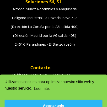
Soluciones Sil, S.L.
Alfredo Núñez Recambios y Maquinaria
Polígono Industrial La Rozada, nave 6-2
(Dirección La Coruña por la A6 salida 400)
(Dirección Madrid por la A6 salida 403)
24516 Parandones · El Bierzo (León)
Contacto
Teléfonos 616951796 · 616951793
Utilizamos cookies para optimizar nuestro sitio web y
Ventas: solufredo@gmail.com
nuestro servicio.
Leer más
Admón: admonsolufredo@gmail.com
Aceptar todo