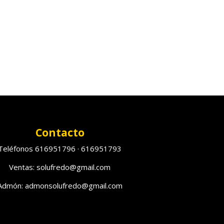
Contacto
Teléfonos 616951796 · 616951793
Ventas: solufredo@gmail.com
Admón: admonsolufredo@gmail.com