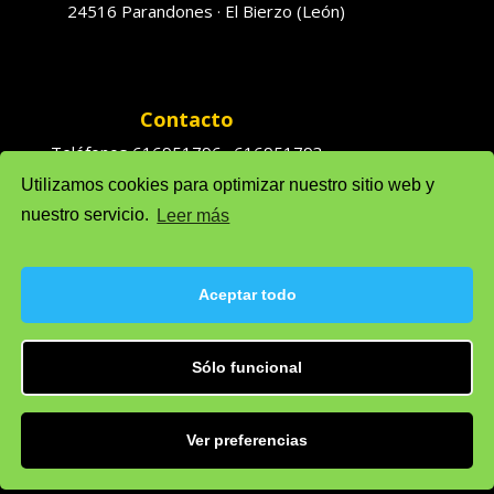
24516 Parandones · El Bierzo (León)
Contacto
Teléfonos 616951796 · 616951793
Utilizamos cookies para optimizar nuestro sitio web y
Ventas: solufredo@gmail.com
nuestro servicio.
Leer más
Admón: admonsolufredo@gmail.com
Aceptar todo
Política de privacidad
Sólo funcional
Política de cookie (UE)
Aviso legal
Ver preferencias
Desarrollado por
Departamento de
Informática, S.L.