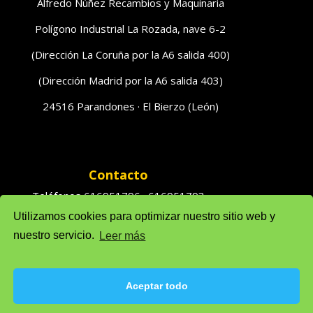
Alfredo Núñez Recambios y Maquinaria
Polígono Industrial La Rozada, nave 6-2
(Dirección La Coruña por la A6 salida 400)
(Dirección Madrid por la A6 salida 403)
24516 Parandones · El Bierzo (León)
Contacto
Teléfonos 616951796 · 616951793
Utilizamos cookies para optimizar nuestro sitio web y
Ventas: solufredo@gmail.com
nuestro servicio.
Leer más
Admón: admonsolufredo@gmail.com
Aceptar todo