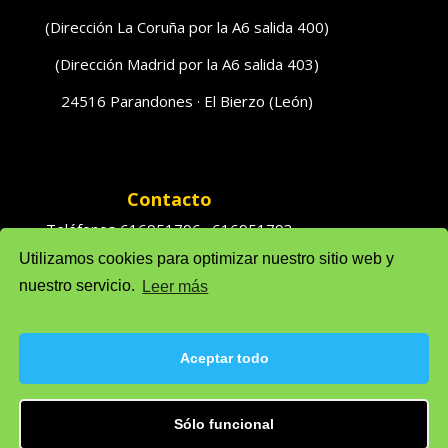
(Dirección La Coruña por la A6 salida 400)
(Dirección Madrid por la A6 salida 403)
24516 Parandones · El Bierzo (León)
Contacto
Teléfonos 616951796 · 616951793
Utilizamos cookies para optimizar nuestro sitio web y
Ventas: solufredo@gmail.com
nuestro servicio.
Leer más
Admón: admonsolufredo@gmail.com
Aceptar todo
Política de privacidad
Sólo funcional
Política de cookie (UE)
Aviso legal