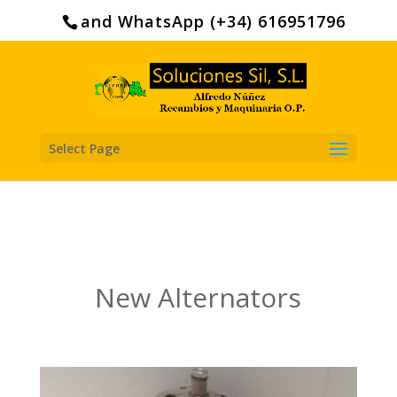
Search
for:
and WhatsApp (+34) 616951796
Select Page
New Alternators