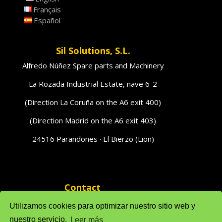
Français
Español
Sil Solutions, S.L.
Alfredo Núñez Spare parts and Machinery
La Rozada Industrial Estate, nave 6-2
(Direction La Coruña on the A6 exit 400)
(Direction Madrid on the A6 exit 403)
24516 Parandones · El Bierzo (Lion)
Contact
phones 616951796 · 616951793
Utilizamos cookies para optimizar nuestro sitio web y
nuestro servicio.
Leer más
Sales: solufredo@gmail.com