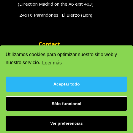
(Direction Madrid on the A6 exit 403)
24516 Parandones · El Bierzo (Lion)
Contact
phones 616951796 · 616951793
Utilizamos cookies para optimizar nuestro sitio web y
nuestro servicio.
Leer más
Sales: solufredo@gmail.com
Admin: admonsolufredo@gmail.com
Aceptar todo
Sólo funcional
Privacy Policy
Cookie policy (EU)
Legal warning
Ver preferencias