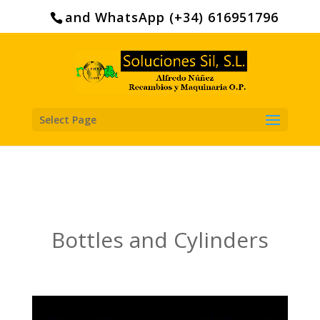
Search
for:
and WhatsApp (+34) 616951796
Select Page
Bottles and Cylinders