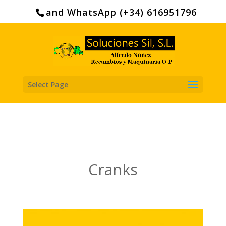
Search
for:
and WhatsApp (+34) 616951796
Select Page
Cranks