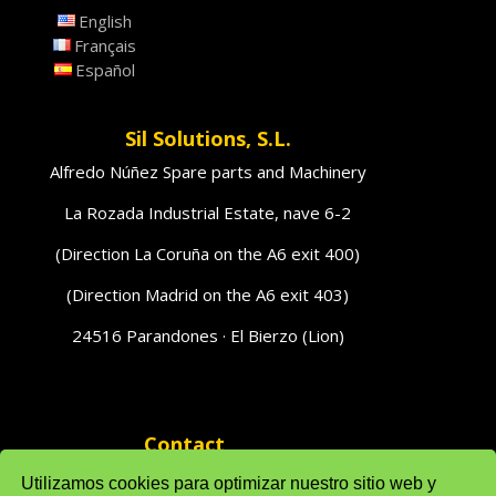
English
Français
Español
Sil Solutions, S.L.
Alfredo Núñez Spare parts and Machinery
La Rozada Industrial Estate, nave 6-2
(Direction La Coruña on the A6 exit 400)
(Direction Madrid on the A6 exit 403)
24516 Parandones · El Bierzo (Lion)
Contact
phones 616951796 · 616951793
Utilizamos cookies para optimizar nuestro sitio web y