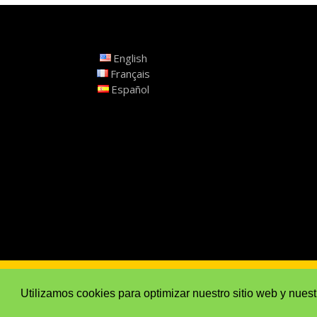
English
Français
Español
Privacy Policy
Cookie policy (EU)
Legal
Utilizamos cookies para optimizar nuestro sitio web y nuest
Developed by
IT Department, S.L.