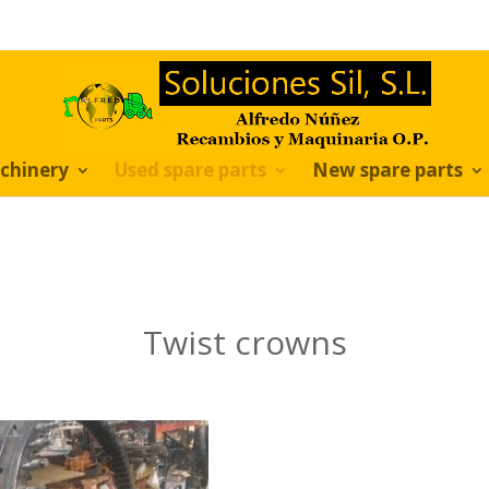
chinery
Used spare parts
New spare parts
Twist crowns